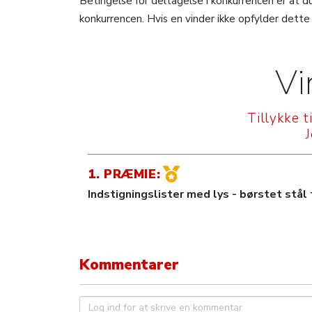
Betingelse for deltagelse i konkurrencen er at 
konkurrencen. Hvis en vinder ikke opfylder dette
Vi
Tillykke t
1. PRÆMIE:
Indstigningslister med lys - børstet stål t
Kommentarer