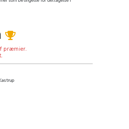
mmer som betingelse for deltagelse i
n
af præmier.
.
Kastrup