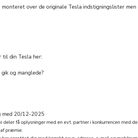
ive monteret over de originale Tesla indstigningslister m
til din Tesla her:
u gik og manglede?
og med 20/12-2025
i deler få oplysninger med en evt. partner i konkurrencen med det 
 af præmie.