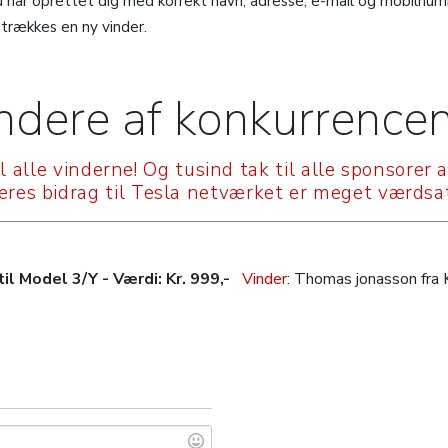
du har oprettet dig med korrekt navn, adresse, e-mail og mobilnu
 trækkes en ny vinder.
ndere af konkurrence
il alle vinderne! Og tusind tak til alle sponsorer 
Jeres bidrag til Tesla netværket er meget værdsat
il Model 3/Y - Værdi: Kr. 999,-
Vinder
: Thomas jonasson fra 