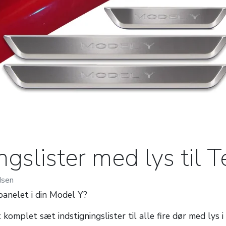
ngslister med lys til 
dsen
ørpanelet i din Model Y?
t k
omplet sæt
indstigningslister til alle fire dør med lys 