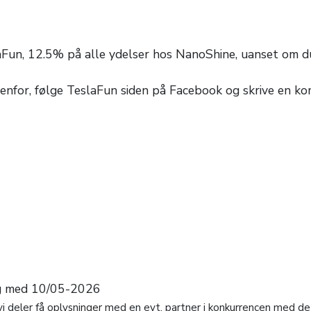
aFun,
12.5% på alle ydelser hos NanoShine, uanset om du v
edenfor, følge TeslaFun siden på Facebook og skrive en 
og med 10/05-2026
i deler få oplysninger med en evt. partner i konkurrencen med det 