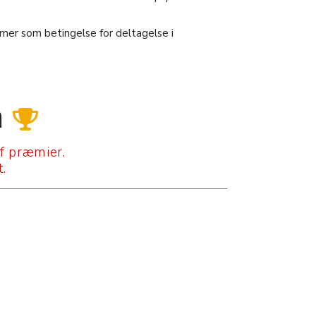
mmer som betingelse for deltagelse i
n
af præmier.
.