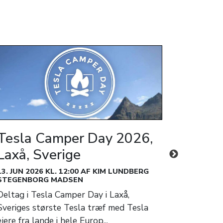
Tesla Camper Day 2026,
TESLA M
Laxå, Sverige
RUNDT 
13. JUN 2026 KL. 12:00 AF KIM LUNDBERG
29. AUG 2026 K
STEGENBORG MADSEN
ANDERSEN
Deltag i Tesla Camper Day i Laxå,
​Gør din Tesla
Sveriges største Tesla træf med Tesla
ultimative hygg
ejere fra lande i hele Europ...
Tesla Meet & D