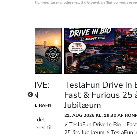
Kommentarer modereres. Skriv pænt, høfligt og med respek
ET & DRIVE:
TeslaFun Drive In 
Å SYDFYN
Fast & Furious 25 
Jubilæum
 10:00 AF DANIEL RAFN
21. AUG 2026 KL. 19:30 AF RON
lar, kom med på det
⚡ TeslaFun Drive In Bio – Fas
ur, når vi inviterer til
25 års Jubilæum ⚡ TeslaFun inv
e på ...