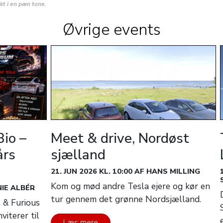
t i en pæn tone.
Øvrige events
Bio –
Meet & drive, Nordøst
års
sjælland
21. JUN 2026 KL. 10:00 AF HANS MILLING
Kom og mød andre Tesla ejere og kør en
NIE ALBÉR
tur gennem det grønne Nordsjælland.
t & Furious
iterer til
Læs mere