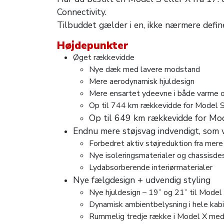
Connectivity.
Tilbuddet gælder i en, ikke nærmere define
Højdepunkter
Øget rækkevidde
Nye dæk med lavere modstand
Mere aerodynamisk hjuldesign
Mere ensartet ydeevne i både varme o
Op til 744 km rækkevidde for Model 
Op til 649 km rækkevidde for Mo
Endnu mere støjsvag indvendigt, som 
Forbedret aktiv støjreduktion fra mere 
Nye isoleringsmaterialer og chassisde
Lydabsorberende interiørmaterialer
Nye fælgdesign + udvendig styling
Nye hjuldesign – 19” og 21” til Model 
Dynamisk ambientbelysning i hele kabi
Rummelig tredje række i Model X med