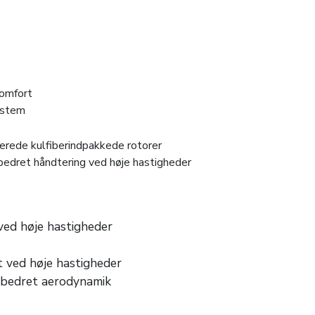
omfort
system
nerede kulfiberindpakkede rotorer
bedret håndtering ved høje hastigheder
 ved høje hastigheder
et ved høje hastigheder
orbedret aerodynamik