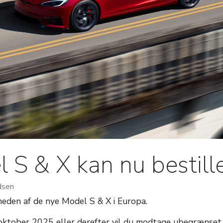
S & X kan nu bestill
dsen
gheden af de nye Model S & X i Europa.
. oktober 2025 eller derefter vil du modtage ubegrænset